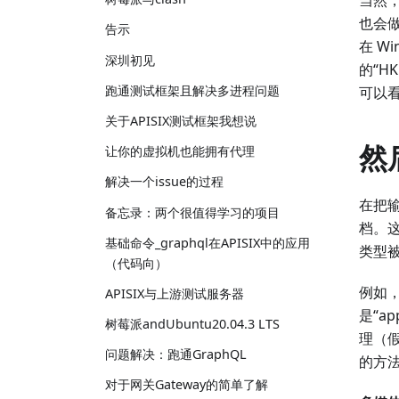
当然，
也会做
告示
在 W
深圳初见
的“HK
跑通测试框架且解决多进程问题
可以看
关于APISIX测试框架我想说
然
让你的虚拟机也能拥有代理
解决一个issue的过程
在把
备忘录：两个很值得学习的项目
档。这
基础命令_graphql在APISIX中的应用
类型被定
（代码向）
例如，
APISIX与上游测试服务器
是“a
树莓派andUbuntu20.04.3 LTS
理（假
问题解决：跑通GraphQL
的方法
对于网关Gateway的简单了解