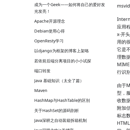
成为一个Geek——如何将自己的爱好发
msvid
光发亮！
Int
Apache开源理念
应用程
Debian使用心得
x-开
OpenResty学习
用的
它是
以django为框架的博客上架咯
理数
若依前后端分离项目的小小试探
MIM
端口转发
行识
Java 基础知识（太全了篇）
由于
Maven
型，
收数
HashMap与HashTable的区别
附加
关于HashSet的源码剖析
标志数
Java深耕之自动装箱拆箱机制
HTM