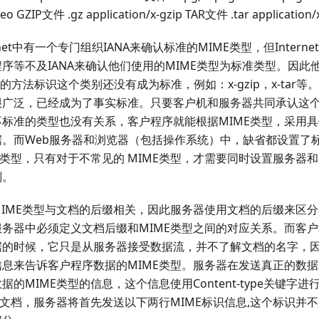
eo GZIP文件 .gz application/x-gzip TAR文件 .tar application/x
ernet中有一个专门组织IANA来确认标准的MIME类型，但Inter
序等不及IANA来确认他们使用的MIME类型为标准类型。因此
头的方法标识这个类别还没有成为标准，例如：x-gzip，x-tar
很广泛，已经成为了事实标准。只要客户机和服务器共同承认这个
不标准的类型也没有关系，客户程序就能根据MIME类型，采用
据。而Web服务器和浏览器（包括操作系统）中，缺省都设置了
E类型，只有对于不常见的 MIME类型，才需要同时设置服务器
别。
MIME类型与文档的后缀相关，因此服务器使用文档的后缀来区分
服务器中必须定义文档后缀和MIME类型之间的对应关系。而客
据的时候，它只是从服务器接受数据流，并不了解文档的名字，
信息来告诉客户程序数据的MIME类型。服务器在发送真正的数
据的MIME类型的信息，这个信息使用Content-type关键字
L文档，服务器将首先发送以下两行MIME标识信息,这个标识并