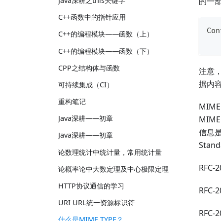
Java深耕之this关键字
的一
C++函数中的指针应用
Con
C++的编程模块——函数（上）
C++的编程模块——函数（下）
CPP之结构体与函数
注意，
据内
可持续集成（CI）
重构笔记
MIME
Java深耕——初章
MIM
信息是由
Java深耕——初章
Stand
论数理统计中统计量，常用统计量
RFC-2
论概率论中大数定理及中心极限定理
HTTP协议通信的学习
RFC-2
URI URL统一资源标识符
RFC-2
什么是MIME TYPE？