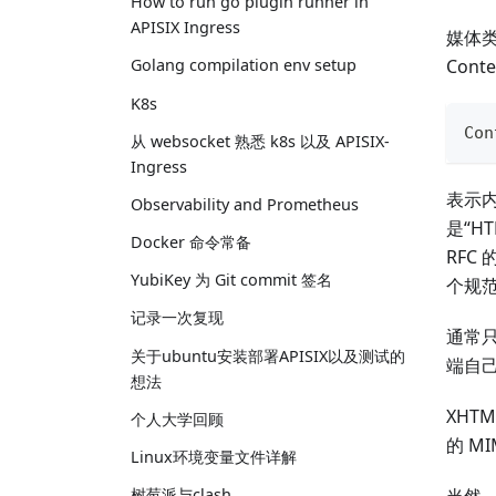
How to run go plugin runner in
APISIX Ingress
媒体类
Con
Golang compilation env setup
K8s
Con
从 websocket 熟悉 k8s 以及 APISIX-
Ingress
表示内
Observability and Prometheus
是“H
Docker 命令常备
RFC
YubiKey 为 Git commit 签名
个规范
记录一次复现
通常只
关于ubuntu安装部署APISIX以及测试的
端自己
想法
XHT
个人大学回顾
的 MI
Linux环境变量文件详解
树莓派与clash