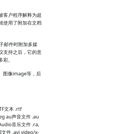
都被客户程序解释为超
中就使用了附加在文档
电子邮件时附加多媒
协议支持之后，它的意
多彩。
图像image等，后
TF文本 .rtf
/jpeg au声音文件 .au
alAudio音乐文件 .ra,
文件 .avi video/x-