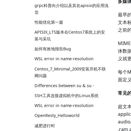
多媒体
grpc科普向介绍以及其在apisix的应用浅
尝
最早
文本标
性能优化第一篇
之前
APISIX_LTS版本在Centos7系统上的安
装与采坑
MIM
如何有效地报告Bug
体数
义就
WSL error in name-resolution
Centos_7_Minimal_2009安装开机不联
每个M
网问题
面定
Differences between su & su -
常见的
SSH工具连接虚拟机中的Linux系统
WSL error in name-resolution
超文本标记
appli
OpenResty_Helloworld
audio
减肥进行时
.ram 