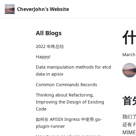
CheverJohn's Website
什
All Blogs
2022 年终总结
March 
Happy!
Data manipulation methods for etcd
data in apisix
Common Commands Records
Thinking about Refactoring,
首
Improving the Design of Existing
Code
我们了
如何在 APISIX Ingress 中使用 go-
还有 
plugin-runner
MIM