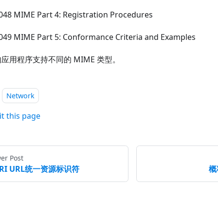
048 MIME Part 4: Registration Procedures
049 MIME Part 5: Conformance Criteria and Examples
应用程序支持不同的 MIME 类型。
Network
it this page
er Post
RI URL统一资源标识符
概